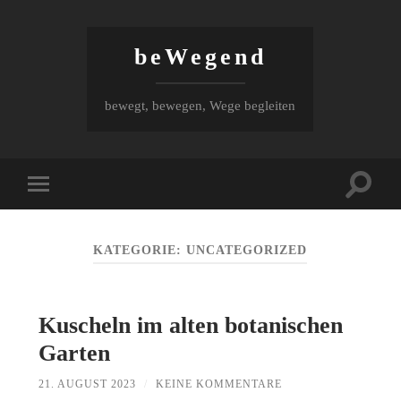
beWegend
bewegt, bewegen, Wege begleiten
Suchfe
Mobile-
ein-/au
Menü
ein-/ausblenden
KATEGORIE:
UNCATEGORIZED
Kuscheln im alten botanischen
Garten
21. AUGUST 2023
/
KEINE KOMMENTARE