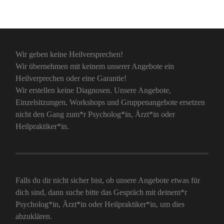
Wir geben keine Heilversprechen!
Wir übernehmen mit keinem unserer Angebote ein
Heilverprechen oder eine Garantie!
Wir erstellen keine Diagnosen. Unsere Angebote,
Einzelsitzungen, Workshops und Gruppenangebote ersetzen
nicht den Gang zum*r Psycholog*in, Ärzt*in oder
Heilpraktiker*in.
Falls du dir nicht sicher bist, ob unsere Angebote etwas für
dich sind, dann suche bitte das Gespräch mit deinem*r
Psycholog*in, Ärzt*in oder Heilpraktiker*in, um dies
abzuklären.